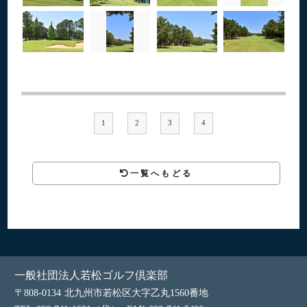
1
2
3
4
一覧へもどる
一般社団法人若松ゴルフ倶楽部
〒808-0134
北九州市若松区大字乙丸1560番地